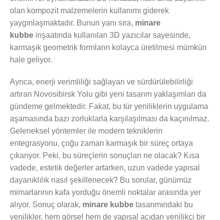
olan kompozit malzemelerin kullanımı giderek
yaygınlaşmaktadır. Bunun yanı sıra,
minare
kubbe
inşaatında kullanılan 3D yazıcılar sayesinde,
karmaşık geometrik formların kolayca üretilmesi mümkün
hale geliyor.
Ayrıca, enerji verimliliği sağlayan ve sürdürülebilirliği
artıran Novosibirsk Yolu gibi yeni tasarım yaklaşımları da
gündeme gelmektedir. Fakat, bu tür yeniliklerin uygulama
aşamasında bazı zorluklarla karşılaşılması da kaçınılmaz.
Geleneksel yöntemler ile modern tekniklerin
entegrasyonu, çoğu zaman karmaşık bir süreç ortaya
çıkarıyor. Peki, bu süreçlerin sonuçları ne olacak? Kısa
vadede, estetik değerler artarken, uzun vadede yapısal
dayanıklılık nasıl şekillenecek? Bu sorular, günümüz
mimarlarının kafa yorduğu önemli noktalar arasında yer
alıyor. Sonuç olarak,
minare kubbe
tasarımındaki bu
yenilikler, hem görsel hem de yapısal açıdan yenilikçi bir