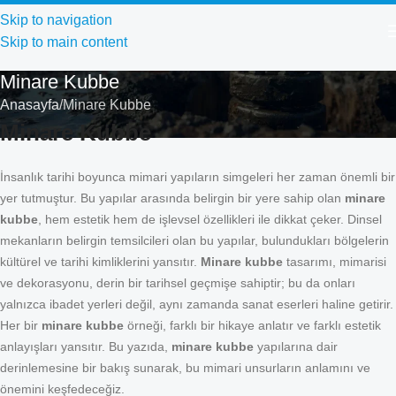
Skip to navigation
Skip to main content
Minare Kubbe
Anasayfa
Minare Kubbe
Minare Kubbe
İnsanlık tarihi boyunca mimari yapıların simgeleri her zaman önemli bir
yer tutmuştur. Bu yapılar arasında belirgin bir yere sahip olan
minare
kubbe
, hem estetik hem de işlevsel özellikleri ile dikkat çeker. Dinsel
mekanların belirgin temsilcileri olan bu yapılar, bulundukları bölgelerin
kültürel ve tarihi kimliklerini yansıtır.
Minare kubbe
tasarımı, mimarisi
ve dekorasyonu, derin bir tarihsel geçmişe sahiptir; bu da onları
yalnızca ibadet yerleri değil, aynı zamanda sanat eserleri haline getirir.
Her bir
minare kubbe
örneği, farklı bir hikaye anlatır ve farklı estetik
anlayışları yansıtır. Bu yazıda,
minare kubbe
yapılarına dair
derinlemesine bir bakış sunarak, bu mimari unsurların anlamını ve
önemini keşfedeceğiz.