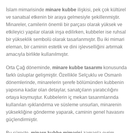
İslam mimarisinde
minare kubbe
ilişkisi, pek çok kültürel
ve sanatsal etkenin bir araya gelmesiyle şekillenmiştir.
Minareler, camilerin önemli bir parçası olarak yüksek ve
etkileyici yapılar olarak inşa edilirken, kubbeler ise ruhsal
bir yükseklik sembolü olarak tasarlanmıştır. Bu iki mimari
eleman, bir caminin estetik ve dini işlevselliğini artırmak
amacıyla birlikte kullanılmıştır.
Orta Çağ döneminde,
minare kubbe tasarımı
konusunda
farklı üsluplar gelişmiştir. Özellikle Selçuklu ve Osmanlı
dönemlerinde, minarelerin şerefe bölümünden kubbenin
yapısına kadar olan detaylar, sanatçıların yaratıcılığını
ortaya koymuştur. Kubbelerin iç mekan tasarımlarında
kullanılan ışıklandırma ve süsleme unsurları, minarenin
yüksekliğine gönderme yaparak, caminin genel havasını
güçlendirmiştir.
Bu süreçte,
minare kubbe mimarisi
zamanla evrim