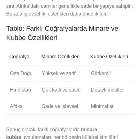
sıra, Afrika’daki camiler genellikle sade bir yapıya sahiptir.
Burada işlevsellik, estetikten daha önceliklidir.
Tablo: Farklı Coğrafyalarda Minare ve
Kubbe Özellikleri
Coğrafya
Minare Özellikleri
Kubbe Özellikleri
Orta Doğu
Yüksek ve zarif
Görkemli
Hindistan
Çok katlı ve süslü
Detaylı motifler
Afrika
Sade ve işlevsel
Minimalist
Sonuç olarak, farklı coğrafyalarda
minare
kubbe
uygulamaları, her bölgenin kültürel kimliğini