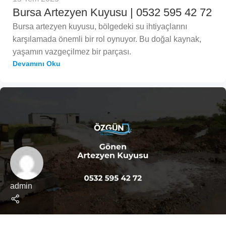
Bursa Artezyen Kuyusu | 0532 595 42 72
Bursa artezyen kuyusu, bölgedeki su ihtiyaçlarını
karşılamada önemli bir rol oynuyor. Bu doğal kaynak,
yaşamın vazgeçilmez bir parçası.
Devamını Oku
admin