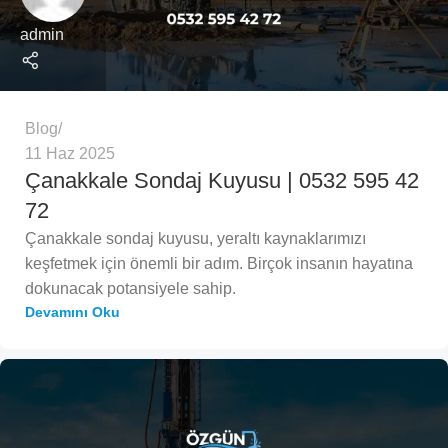
admin
Blog
11 Haz 2025
Çanakkale Sondaj Kuyusu | 0532 595 42
72
Çanakkale sondaj kuyusu, yeraltı kaynaklarımızı
keşfetmek için önemli bir adım. Birçok insanın hayatına
dokunacak potansiyele sahip.
Devamını Oku