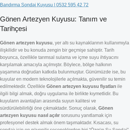
Bandırma Sondaj Kuyusu | 0532 595 42 72
Gönen Artezyen Kuyusu: Tanım ve
Tarihçesi
Gönen artezyen kuyusu
, yer altı su kaynaklarının kullanımıyla
ilişkilidir ve bu konuda zengin bir geçmişe sahiptir. Tarih
boyunca, özellikle tarımsal sulama ve içme suyu ihtiyacını
karşılamak amacıyla açılmıştır. Böylece, bölge halkının
yaşamına doğrudan katkıda bulunmuştur. Günümüzde ise, bu
kuyular en modern teknolojilerle açılmakta, güvenilir su temin
edilmektedir. Özellikle
Gönen artezyen kuyusu fiyatları
ile
ilgili bilgi almak, doğru uygulama ile birlikte kıymetlidir. Bu
kuyuların avantajları arasında suyun kalitesi ve
sürdürülebilirliği öne çıkmaktadır. Sonuç olarak,
Gönen
artezyen kuyusu nasıl açılır
sorusunu yanıtlamak için
profesyonel destek almak önem taşımaktadır. Kısacası, su
sondajı için en güvenilir seçeneklerden biri “Özgün Su Sondaj”